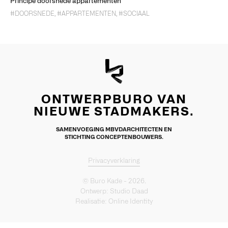
Principe doorsnede appartementen
#DOORSNEDE
,
#APPARTEMENTEN
,
#SOCIAAL
ONTWERPBURO VAN
NIEUWE STADMAKERS.
SAMENVOEGING MBVDARCHITECTEN EN
STICHTING CONCEPTENBOUWERS.
Privacyverklaring
© Buro Kade - 2026.
Ontwerp:
Studio Daad
Realisatie:
Online Identity