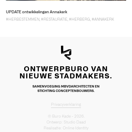
UPDATE ontwikkelingen Annakerk
#HERBESTEMMEN
,
#RESTAURATIE
,
#HERBERG
,
#ANNAKERK
ONTWERPBURO VAN
NIEUWE STADMAKERS.
SAMENVOEGING MBVDARCHITECTEN EN
STICHTING CONCEPTENBOUWERS.
Privacyverklaring
© Buro Kade - 2026.
Ontwerp:
Studio Daad
Realisatie:
Online Identity