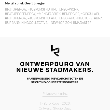
Mengfabriek Geeft Energie
#FUTURENOW
,
#TOEKOMSTNU
,
#FUTUREOFWORK
,
#FUTUREOFENERGY
,
#MENGFABRIEK
,
#ENERGIE0
,
#CIRCULAIR
,
#FUTURENOW
,
#TOEKOMSTNU
,
#FUTUREOFARCHITECTURE
,
#BNA
,
#URBANMININGCOLLECTIVE
,
#NEWHORIZON
,
#MADASTER
ONTWERPBURO VAN
NIEUWE STADMAKERS.
SAMENVOEGING MBVDARCHITECTEN EN
STICHTING CONCEPTENBOUWERS.
Privacyverklaring
© Buro Kade - 2026.
Ontwerp:
Studio Daad