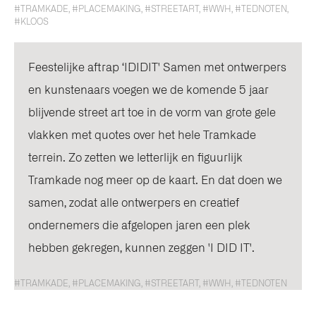
#TRAMKADE
,
#PLACEMAKING
,
#STREETART
,
#WWH
,
#TEDNOTEN
,
#KLOOS
Feestelijke aftrap ‘IDIDIT' Samen met ontwerpers
en kunstenaars voegen we de komende 5 jaar
blijvende street art toe in de vorm van grote gele
vlakken met quotes over het hele Tramkade
terrein. Zo zetten we letterlijk en figuurlijk
Tramkade nog meer op de kaart. En dat doen we
samen, zodat alle ontwerpers en creatief
ondernemers die afgelopen jaren een plek
hebben gekregen, kunnen zeggen 'I DID IT'.
#TRAMKADE, #PLACEMAKING, #STREETART, #WWH, #TEDNOTEN