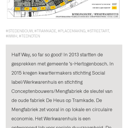
#STEDENBOUW
,
#TRAMKADE
,
#PLACEMAKING
,
#STREETART
,
#WWH
,
#TEDNOTEN
Half Way, so far so good! In 2013 startten de
gesprekken met gemeente ’s-Hertogenbosch. In
2015 kregen kwartiermakers stichting Social
label/Werkwarenhuis en stichting
Conceptenbouwers/Mengfabriek de sleutel van
de oude fabriek De Heus op Tramkade. De
Mengfabriek zet vooral in op lokale en circulaire
economie. Het Werkwarenhuis is een
ontwerpend lab voor sociale duurzaamheid. De