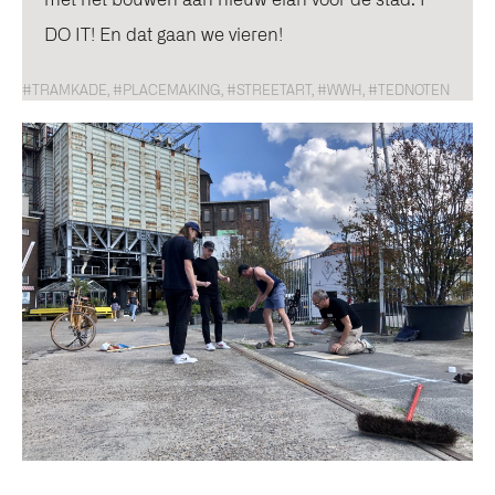
DO IT! En dat gaan we vieren!
#TRAMKADE, #PLACEMAKING, #STREETART, #WWH, #TEDNOTEN