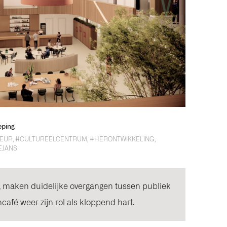
eping
IEUR
,
#CULTUREELCENTRUM
,
#HERONTWIKKELING
,
EJANS
 maken duidelijke overgangen tussen publiek
ncafé weer zijn rol als kloppend hart.