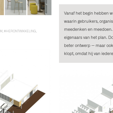
Vanaf het begin hebben we
waarin gebruikers, organi
meedenken en meedoen. Ni
UM
,
#HERONTWIKKELING
,
eigenaars van het plan. D
beter ontwerp — maar ook 
klopt, omdat hij van iedere