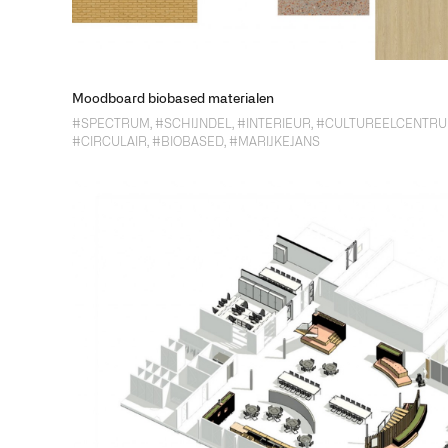
Moodboard biobased materialen
#SPECTRUM
,
#SCHIJNDEL
,
#INTERIEUR
,
#CULTUREELCENTR
#CIRCULAIR
,
#BIOBASED
,
#MARIJKEJANS