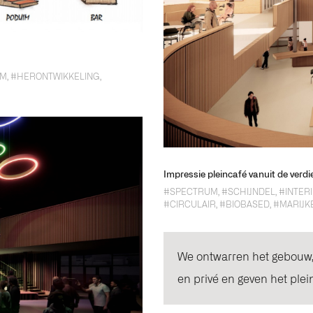
UM
,
#HERONTWIKKELING
,
Impressie pleincafé vanuit de verdi
#SPECTRUM
,
#SCHIJNDEL
,
#INTER
#CIRCULAIR
,
#BIOBASED
,
#MARIJK
We ontwarren het gebouw,
en privé en geven het plei