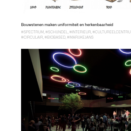
Bouwstenen maken uniformiteit en herkenbaarheid
#SPECTRUM
,
#SCHIJNDEL
,
#INTERIEUR
,
#CULTUREELCENTR
#CIRCULAIR
,
#BIOBASED
,
#MARIJKEJANS