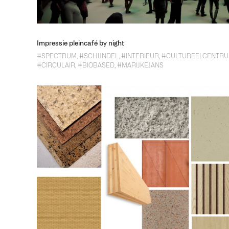
Impressie pleincafé by night
#SPECTRUM
,
#SCHIJNDEL
,
#INTERIEUR
,
#CULTUREELCENTR
#CIRCULAIR
,
#BIOBASED
,
#MARIJKEJANS