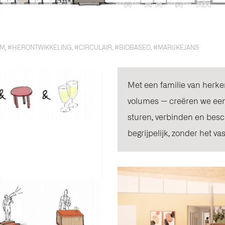
UM
,
#HERONTWIKKELING
,
#CIRCULAIR
,
#BIOBASED
,
#MARIJKEJANS
Met een familie van herk
volumes — creëren we een
sturen, verbinden en bes
begrijpelijk, zonder het vas