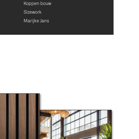
Koppen bouw
Sizework
Marijke Jans