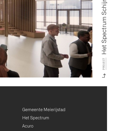
Het Spectrum Schijndel
PROJECT
Gemeente Meierijstad
Het Spectrum
Acuro