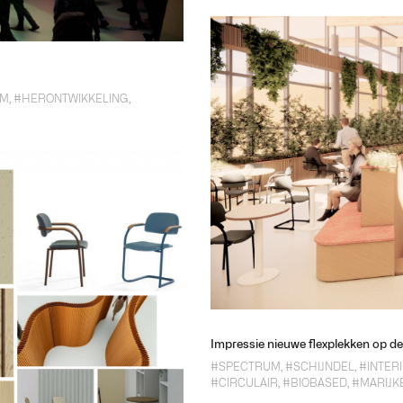
UM
,
#HERONTWIKKELING
,
Impressie nieuwe flexplekken op de
#SPECTRUM
,
#SCHIJNDEL
,
#INTER
#CIRCULAIR
,
#BIOBASED
,
#MARIJK