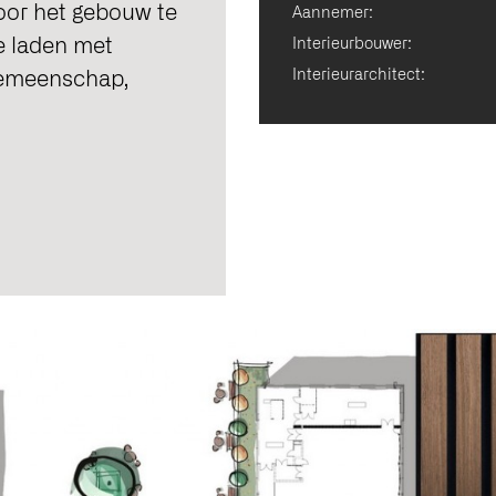
Door het gebouw te
Aannemer:
e laden met
Interieurbouwer:
Interieurarchitect:
 gemeenschap,