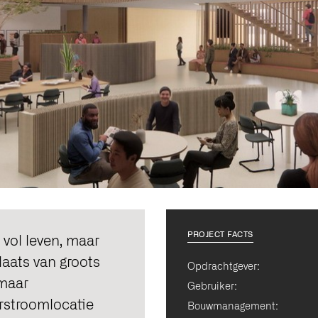
PROJECT FACTS
 vol leven, maar
aats van groots
Opdrachtgever:
 maar
Gebruiker:
orstroomlocatie
Bouwmanagement: