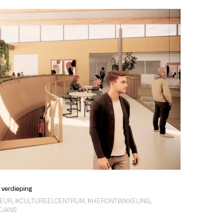
 verdieping
IEUR
,
#CULTUREELCENTRUM
,
#HERONTWIKKELING
,
EJANS