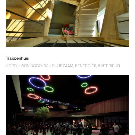
Trappenhuis
#CPO
,
#WONINGBOUW
,
#DUURZAAM
,
#ENERGIE0
,
#INTERIEUR