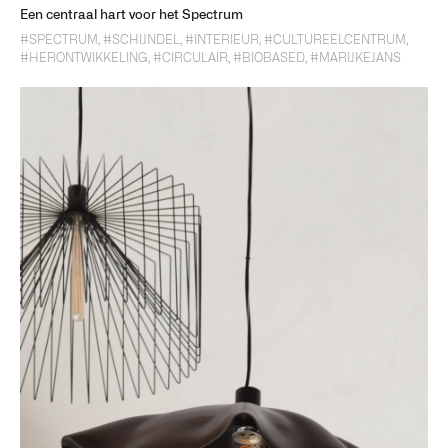
Een centraal hart voor het Spectrum
#SPECTRUM
,
#SCHIJNDEL
,
#INTERIEUR
,
#CULTUREELCENTRUM
,
#HERONTWIKKELING
,
#CIRCULAIR
,
#BIOBASED
,
#MARIJKEJANS