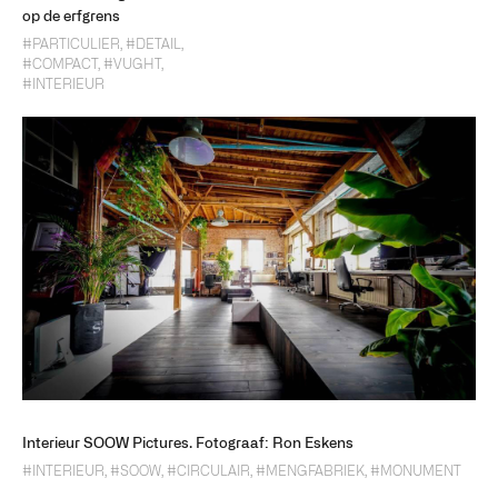
op de erfgrens
#PARTICULIER
,
#DETAIL
,
#COMPACT
,
#VUGHT
,
#INTERIEUR
Interieur SOOW Pictures. Fotograaf: Ron Eskens
#INTERIEUR
,
#SOOW
,
#CIRCULAIR
,
#MENGFABRIEK
,
#MONUMENT