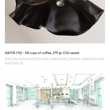
KAFFA I°02 - 59 cups of coffee, 275 gr CO2 saved
#SOCIALDESIGN
,
#CIRCULAIR
,
#BIOBASED
,
#KAFFA
,
#MARIJKEJANS
,
#INTERIEUR