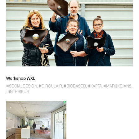
Workshop WXL
#SOCIALDESIGN
,
#CIRCULAIR
,
#BIOBASED
,
#KAFFA
,
#MARIJKEJANS
,
#INTERIEUR