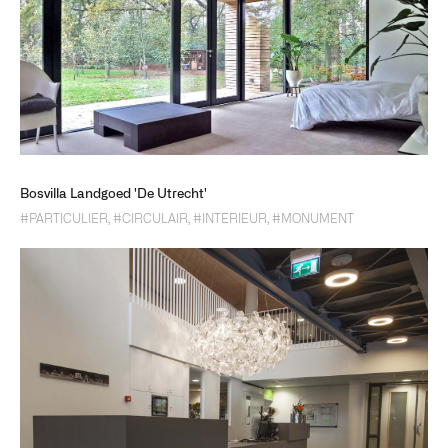
Bosvilla Landgoed 'De Utrecht'
#PARTICULIER
,
#CIRCULAIR
,
#INTERIEUR
,
#MONUMENT