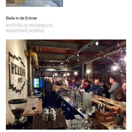
Balie in de Entree
#INTERIEUR
,
#ROSMALEN
,
#KANTOREN
,
#QWINQ