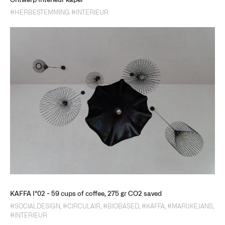
Ontwerp Interieur kapel
#HERBESTEMMING
#INTERIEUR
KAFFA I°02 - 59 cups of coffee, 275 gr CO2 saved
#SOCIALDESIGN
,
#CIRCULAIR
,
#BIOBASED
,
#KAFFA
,
#MARIJKEJANS
,
#INTERIEUR