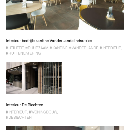
Interieur bedrijfskantine VanderLande Indsutries
#UTILITEIT
,
#DUURZAAM
,
#KANTINE
,
#VANDERLANDE
,
#INTERIEUR
,
#HUTTENCATERING
Interieur De Biechten
#INTERIEUR
,
#WONINGBOUW
,
#DEBIECHTEN