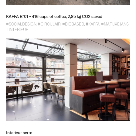
KAFFA B°01 - 416 cups of coffee, 2,85 kg CO2 saved
#SOCIALDESIGN
,
#CIRCULAIR
,
#BIOBASED
,
#KAFFA
,
#MARIJKEJANS
,
#INTERIEUR
Interieur serre