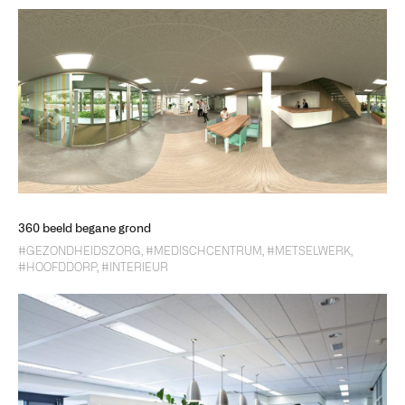
360 beeld begane grond
#GEZONDHEIDSZORG
,
#MEDISCHCENTRUM
,
#METSELWERK
,
#HOOFDDORP
,
#INTERIEUR