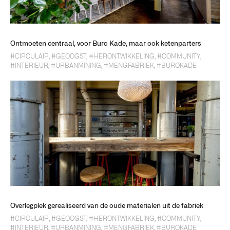
Ontmoeten centraal, voor Buro Kade, maar ook ketenparters
#CIRCULAIR
,
#GEOOGST
,
#HERONTWIKKELING
,
#COMMUNITY
,
#INTERIEUR
,
#URBANMINING
,
#MENGFABRIEK
,
#BUROKADE
Overlegplek gerealiseerd van de oude materialen uit de fabriek
#CIRCULAIR
,
#GEOOGST
,
#HERONTWIKKELING
,
#COMMUNITY
,
#INTERIEUR
,
#URBANMINING
,
#MENGFABRIEK
,
#BUROKADE