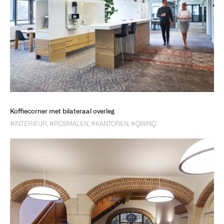
Koffiecorner met bilateraal overleg
#INTERIEUR
,
#ROSMALEN
,
#KANTOREN
,
#QWINQ