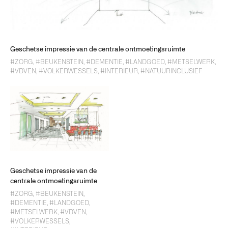
Geschetse impressie van de centrale ontmoetingsruimte
#ZORG
,
#BEUKENSTEIN
,
#DEMENTIE
,
#LANDGOED
,
#METSELWERK
,
#VDVEN
,
#VOLKERWESSELS
,
#INTERIEUR
,
#NATUURINCLUSIEF
Geschetse impressie van de
centrale ontmoetingsruimte
#ZORG
,
#BEUKENSTEIN
,
#DEMENTIE
,
#LANDGOED
,
#METSELWERK
,
#VDVEN
,
#VOLKERWESSELS
,