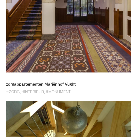
zorgappartementen Mariënhof Vught
#ZORG
,
#INTERIEUR
,
#MONUMENT