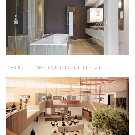
#PARTICULIER
,
#MODERN
,
#ENERGIE0
,
#INTERIEUR