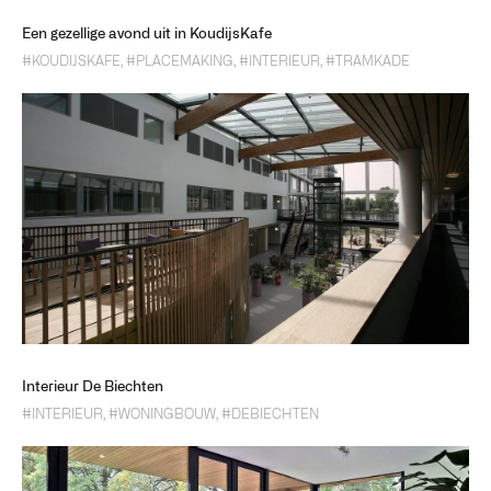
Een gezellige avond uit in KoudijsKafe
#KOUDIJSKAFE
,
#PLACEMAKING
,
#INTERIEUR
,
#TRAMKADE
Interieur De Biechten
#INTERIEUR
,
#WONINGBOUW
,
#DEBIECHTEN