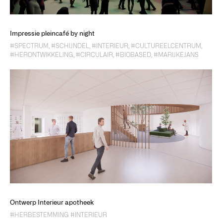
Impressie pleincafé by night
#SPECTRUM
,
#SCHIJNDEL
,
#INTERIEUR
,
#CULTUREELCENTRUM
,
#HERONTWIKKELING
,
#CIRCULAIR
,
#BIOBASED
,
#MARIJKEJANS
Ontwerp Interieur apotheek
#HERBESTEMMING
#INTERIEUR