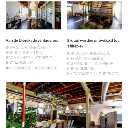
Aan de Diezekade vergaderen.
Silo zal worden ontwikkeld tot
'stilteplek'
#CIRCULAIR
,
#GEOOGST
,
#HERONTWIKKELING
,
#CIRCULAIR
,
#GEOOGST
,
#COMMUNITY
,
#INTERIEUR
,
#HERONTWIKKELING
,
#URBANMINING
,
#COMMUNITY
,
#INTERIEUR
,
#MENGFABRIEK
,
#BUROKADE
#URBANMINING
,
#MENGFABRIEK
,
#BUROKADE