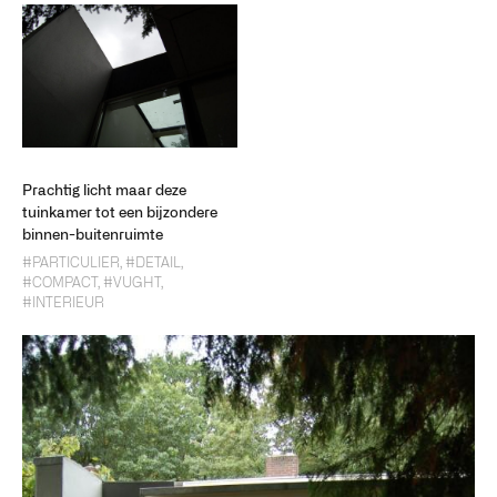
Prachtig licht maar deze
tuinkamer tot een bijzondere
binnen-buitenruimte
#PARTICULIER
,
#DETAIL
,
#COMPACT
,
#VUGHT
,
#INTERIEUR