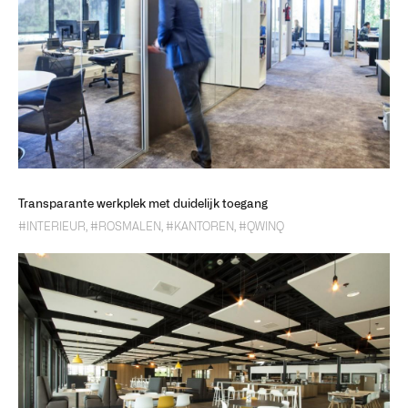
Transparante werkplek met duidelijk toegang
#INTERIEUR
,
#ROSMALEN
,
#KANTOREN
,
#QWINQ