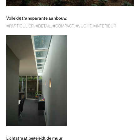
Volleidg transparante aanbouw.
#PARTICULIER
,
#DETAIL
,
#COMPACT
,
#VUGHT
,
#INTERIEUR
Lichtstraat begeleidt de muur