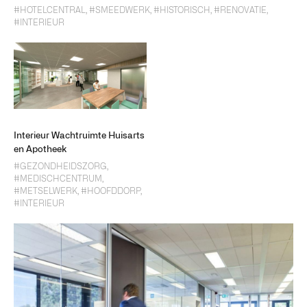
#HOTELCENTRAL
,
#SMEEDWERK
,
#HISTORISCH
,
#RENOVATIE
,
#INTERIEUR
Interieur Wachtruimte Huisarts
en Apotheek
#GEZONDHEIDSZORG
,
#MEDISCHCENTRUM
,
#METSELWERK
,
#HOOFDDORP
,
#INTERIEUR