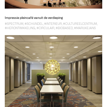
Impressie pleincafé vanuit de verdieping
#SPECTRUM
,
#SCHIJNDEL
,
#INTERIEUR
,
#CULTUREELCENTRUM
,
#HERONTWIKKELING
,
#CIRCULAIR
,
#BIOBASED
,
#MARIJKEJANS