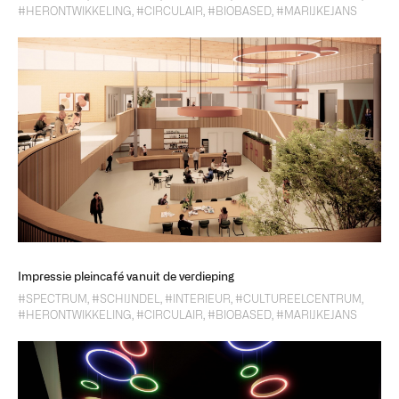
#HERONTWIKKELING
,
#CIRCULAIR
,
#BIOBASED
,
#MARIJKEJANS
Impressie pleincafé vanuit de verdieping
#SPECTRUM
,
#SCHIJNDEL
,
#INTERIEUR
,
#CULTUREELCENTRUM
,
#HERONTWIKKELING
,
#CIRCULAIR
,
#BIOBASED
,
#MARIJKEJANS