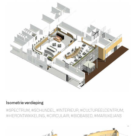
Isometrie verdieping
#SPECTRUM
,
#SCHIJNDEL
,
#INTERIEUR
,
#CULTUREELCENTRUM
,
#HERONTWIKKELING
,
#CIRCULAIR
,
#BIOBASED
,
#MARIJKEJANS