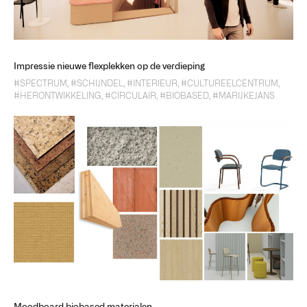
Impressie nieuwe flexplekken op de verdieping
#SPECTRUM
,
#SCHIJNDEL
,
#INTERIEUR
,
#CULTUREELCENTRUM
,
#HERONTWIKKELING
,
#CIRCULAIR
,
#BIOBASED
,
#MARIJKEJANS