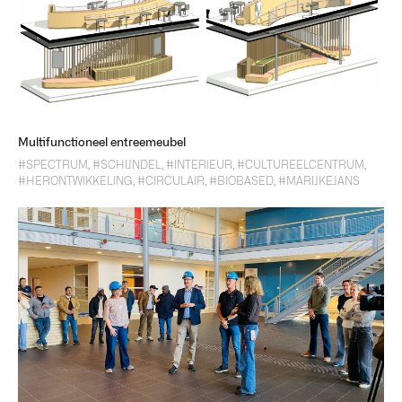
Multifunctioneel entreemeubel
#SPECTRUM
,
#SCHIJNDEL
,
#INTERIEUR
,
#CULTUREELCENTRUM
,
#HERONTWIKKELING
,
#CIRCULAIR
,
#BIOBASED
,
#MARIJKEJANS