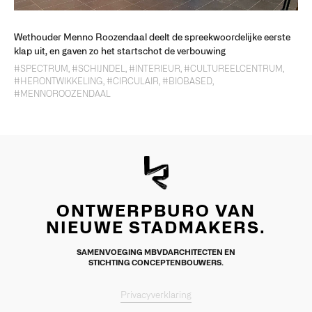
Wethouder Menno Roozendaal deelt de spreekwoordelijke eerste
klap uit, en gaven zo het startschot de verbouwing
#SPECTRUM
,
#SCHIJNDEL
,
#INTERIEUR
,
#CULTUREELCENTRUM
,
#HERONTWIKKELING
,
#CIRCULAIR
,
#BIOBASED
,
#MENNOROOZENDAAL
ONTWERPBURO VAN
NIEUWE STADMAKERS.
SAMENVOEGING MBVDARCHITECTEN EN
STICHTING CONCEPTENBOUWERS.
Privacyverklaring