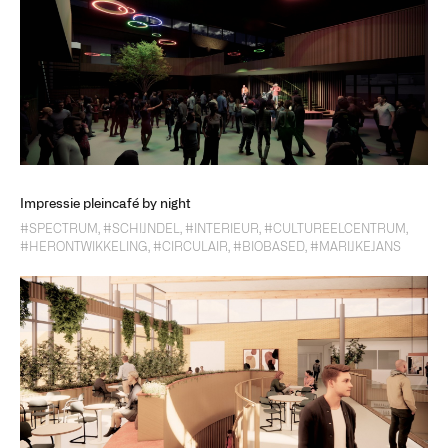
Impressie pleincafé by night
#SPECTRUM
,
#SCHIJNDEL
,
#INTERIEUR
,
#CULTUREELCENTRUM
,
#HERONTWIKKELING
,
#CIRCULAIR
,
#BIOBASED
,
#MARIJKEJANS