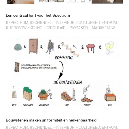
Een centraal hart voor het Spectrum
#SPECTRUM
,
#SCHIJNDEL
,
#INTERIEUR
,
#CULTUREELCENTRUM
,
#HERONTWIKKELING
,
#CIRCULAIR
,
#BIOBASED
,
#MARIJKEJANS
Bouwstenen maken uniformiteit en herkenbaarheid
#SPECTRUM
,
#SCHIJNDEL
,
#INTERIEUR
,
#CULTUREELCENTRUM
,