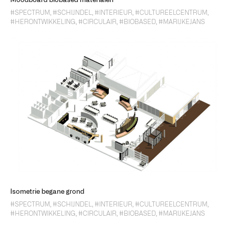
Moodboard biobased materialen
#SPECTRUM
,
#SCHIJNDEL
,
#INTERIEUR
,
#CULTUREELCENTRUM
,
#HERONTWIKKELING
,
#CIRCULAIR
,
#BIOBASED
,
#MARIJKEJANS
Isometrie begane grond
#SPECTRUM
,
#SCHIJNDEL
,
#INTERIEUR
,
#CULTUREELCENTRUM
,
#HERONTWIKKELING
,
#CIRCULAIR
,
#BIOBASED
,
#MARIJKEJANS