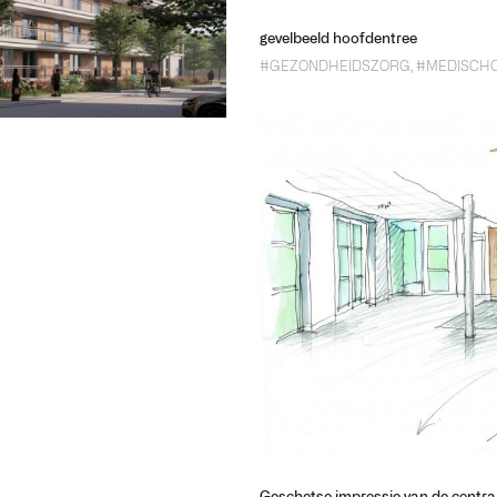
gevelbeeld hoofdentree
#GEZONDHEIDSZORG
,
#MEDISCH