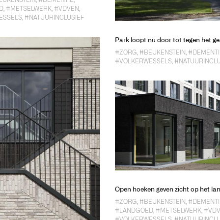
EUKENSTEIN
,
#DEMENTIE
,
D
,
#METSELWERK
,
#VDVEN
,
ESSELS
,
#NATUURINCLUSIEF
Park loopt nu door tot tegen het 
#ZORG
,
#BEUKENSTEIN
,
#DEMENTI
#VOLKERWESSELS
,
#NATUURINCLU
Open hoeken geven zicht op het l
#ZORG
,
#BEUKENSTEIN
,
#DEMENTI
#LANDGOED
,
#METSELWERK
,
#VD
#VOLKERWESSELS
,
#NATUURINCLU