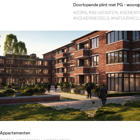
Doorlopende plint met PG - woong
#ZORG
,
#BEUKENSTEIN
,
#DEMENTI
#VOLKERWESSELS
,
#NATUURINCLU
e Appartementen