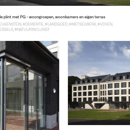
e plint met PG - woongroepen, woonkamers en eigen terras
EUKENSTEIN
,
#DEMENTIE
,
#LANDGOED
,
#METSELWERK
,
#VDVEN
,
ESSELS
,
#NATUURINCLUSIEF