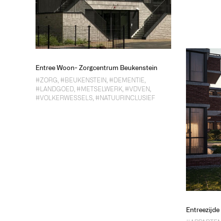
Entree Woon- Zorgcentrum Beukenstein
#ZORG
,
#BEUKENSTEIN
,
#DEMENTIE
,
#LANDGOED
,
#METSELWERK
,
#VDVEN
,
#VOLKERWESSELS
,
#NATUURINCLUSIEF
Entreezijd