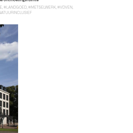
ale ontmoetingsruimte
E
,
#LANDGOED
,
#METSELWERK
,
#VDVEN
,
NATUURINCLUSIEF