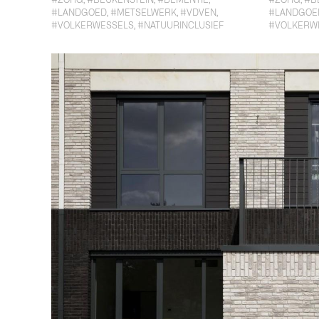
#ZORG
,
#BEUKENSTEIN
,
#DEMENTIE
,
#ZORG
,
#B
#LANDGOED
,
#METSELWERK
,
#VDVEN
,
#LANDGOE
#VOLKERWESSELS
,
#NATUURINCLUSIEF
#VOLKERW