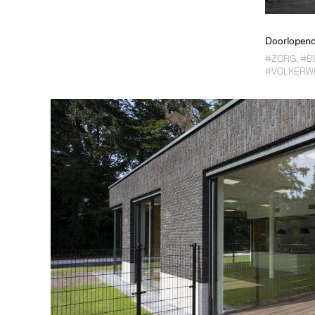
Doorlopend
#ZORG
,
#B
#VOLKERW