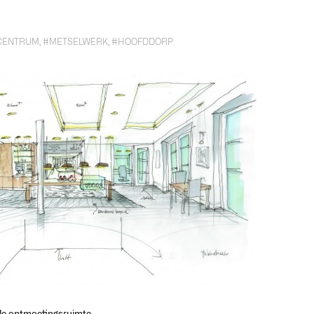
CENTRUM
,
#METSELWERK
,
#HOOFDDORP