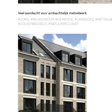
Veel aandacht voor ambachtelijk metselwerk
#ZORG
,
#BEUKENSTEIN
,
#DEMENTIE
,
#LANDGOED
,
#METSEL
#VOLKERWESSELS
,
#NATUURINCLUSIEF