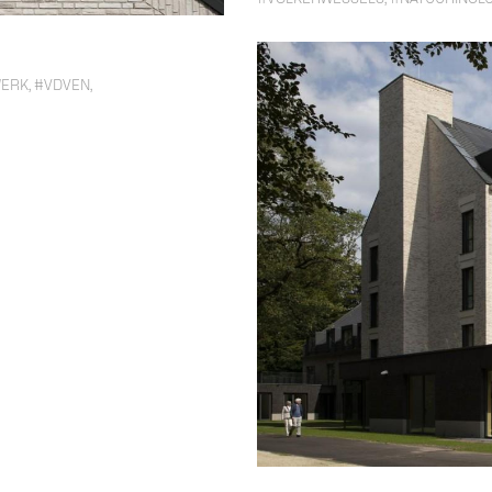
WERK
,
#VDVEN
,