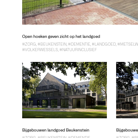
Open hoeken geven zicht op het landgoed
#ZORG
,
#BEUKENSTEIN
,
#DEMENTIE
,
#LANDGOED
,
#METSEL
#VOLKERWESSELS
,
#NATUURINCLUSIEF
Bijgebouwen landgoed Beukenstein
Bijgebouwe