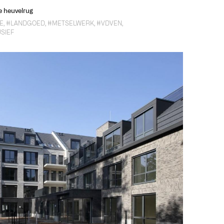
e heuvelrug
E
,
#LANDGOED
,
#METSELWERK
,
#VDVEN
,
SIEF