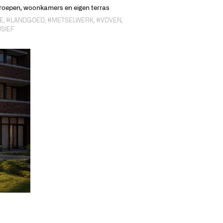
roepen, woonkamers en eigen terras
E
,
#LANDGOED
,
#METSELWERK
,
#VDVEN
,
SIEF