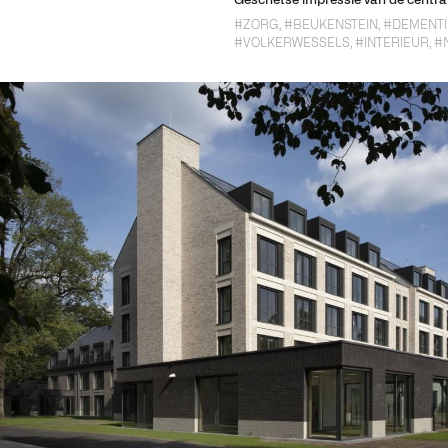
Geschetse impressie van de centr
#ZORG
,
#BEUKENSTEIN
,
#DEMENTI
#VOLKERWESSELS
,
#INTERIEUR
,
#