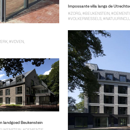
Impossante villa langs de Utrechts
#ZORG
,
#BEUKENSTEIN
,
#DEMENTI
#VOLKERWESSELS
,
#NATUURINCLU
WERK
,
#VDVEN
,
n landgoed Beukenstein