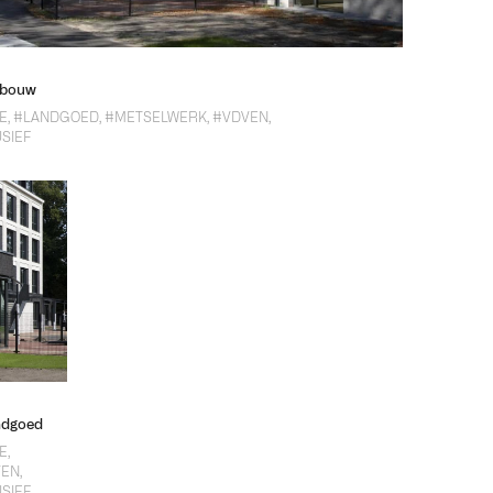
gebouw
E
,
#LANDGOED
,
#METSELWERK
,
#VDVEN
,
SIEF
andgoed
E
,
VEN
,
SIEF