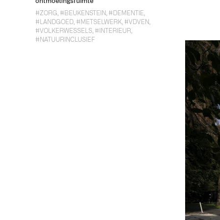
ontmoetingsruimte
#ZORG
,
#BEUKENSTEIN
,
#DEMENTIE
,
#LANDGOED
,
#METSELWERK
,
#VDVEN
,
#VOLKERWESSELS
,
#INTERIEUR
,
#NATUURINCLUSIEF